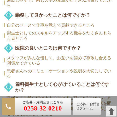
通勤しやすく、同じ大学の先輩がたくさん活躍してたか
ら
勤務して良かったことは何ですか？
自分のペースで仕事を覚えて貢献できるところ
衛生士としてのスキルをアップする機会をたくさんもら
えるところ
医院の良いところは何ですか？
スタッフがみんな優しく、お互いを認めて尊敬し合える
関係ができている
患者さんへのコミュニケーションや説明を大切にしてい
る
歯科衛生士として心がけていることは何です
か？
患者さんに通い続けよう！この人に見てもらいたい！と
思ってもらえるような対応と雰囲気づくり、私の話を聞
ご応募・お問合
0258-32-0210
いて「とてもわかりやすい」「納得しました」と感じて
せフォーム
もらえる説明をすること